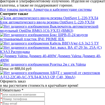
факторам и ультрафиолетовому излучению. Изделия не содержат
галогены, а также не поддерживают горение.
Все товары раздела: Арматура и кабеленесущие системы
Смотрите также
Блок автоматического ввода резерва OptiSave L-220-УХЛ4
Выключатель автоматический
модульный OptiDin BM63-1C6-УХЛ3 (ВМ63)
Бокс ЩРВ-П-24 модуля
встраиваемый пластик IP41 PRIME IEK
Кабель ВВГ(А)нг-LS 3x2,5 ТУ
Авт. выкл. ВА 47-29 3п. 25А (С)
КЭАЗ Распродажа
Диммер Valena Диммер 40-
400W
Розетка 2м с з/к Valena
Цена:
от
888,04 руб
АВДТ с защитой от сверхтоков
АД12-22C40-АC-УХЛ4-КЭАЗ (2P, C40, 30mA)
Оформить заказ
и мы рассчитаем стоимость в кратчайшее время!
Обязательно *