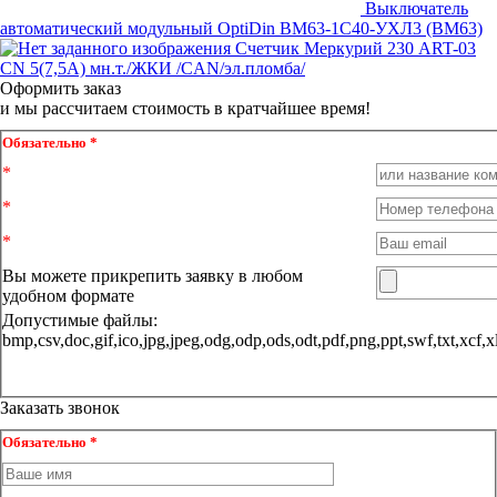
Выключатель
автоматический модульный OptiDin BM63-1C40-УХЛ3 (ВМ63)
Счетчик Меркурий 230 ART-03
CN 5(7,5А) мн.т./ЖКИ /CAN/эл.пломба/
Оформить заказ
и мы рассчитаем стоимость в кратчайшее время!
Обязательно *
Вы можете прикрепить заявку в любом
удобном формате
Допустимые файлы:
bmp,csv,doc,gif,ico,jpg,jpeg,odg,odp,ods,odt,pdf,png,ppt,sw
Заказать звонок
Обязательно *