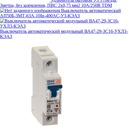
Удлинитель бытовой У3 3 гнезда,
3метра, без заземления, ПВС 2х0,75 мм2 10А/250В TDM
Выключатель автоматический
АП50Б-3МТ-63А-10Iн-400AC-У3-КЭАЗ
Выключатель автоматический модульный ВА47-29-3C16-УХЛ3-
КЭАЗ