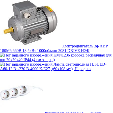
Электродвигатель 3ф АИР
180M6 660В 18,5кВт 1000об/мин 2081 DRIVE ИЭК
КМ41236 коробка распаячная для
о/п 70x70x40 IP44 (4 г/в защ.кр)
Лампа светодиодная НЛ-LED-
A60-12 Вт-230 В-4000 К-Е27, (60х108 мм), Народная