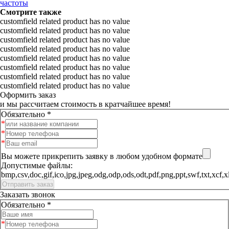
частоты
Смотрите также
customfield related product has no value
customfield related product has no value
customfield related product has no value
customfield related product has no value
customfield related product has no value
customfield related product has no value
customfield related product has no value
customfield related product has no value
Оформить заказ
и мы рассчитаем стоимость в кратчайшее время!
Обязательно *
Вы можете прикрепить заявку в любом удобном формате
Допустимые файлы:
bmp,csv,doc,gif,ico,jpg,jpeg,odg,odp,ods,odt,pdf,png,ppt,sw
Заказать звонок
Обязательно *