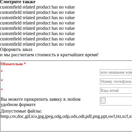
Смотрите также
customfield related product has no value
customfield related product has no value
customfield related product has no value
customfield related product has no value
customfield related product has no value
customfield related product has no value
customfield related product has no value
customfield related product has no value
Оформить заказ
и мы рассчитаем стоимость в кратчайшее время!
Обязательно *
Вы можете прикрепить заявку в любом
удобном формате
Допустимые файлы:
bmp,csv,doc,gif,ico,jpg,jpeg,odg,odp,ods,odt,pdf,png,ppt,sw