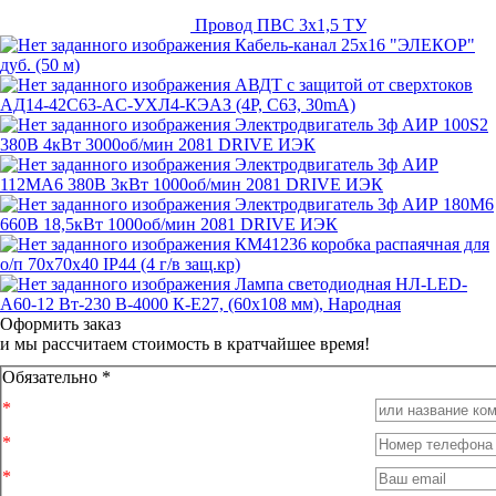
Провод ПВС 3x1,5 ТУ
Кабель-канал 25х16 "ЭЛЕКОР"
дуб. (50 м)
АВДТ с защитой от сверхтоков
АД14-42C63-АC-УХЛ4-КЭАЗ (4P, C63, 30mA)
Электродвигатель 3ф АИР 100S2
380В 4кВт 3000об/мин 2081 DRIVE ИЭК
Электродвигатель 3ф АИР
112MA6 380В 3кВт 1000об/мин 2081 DRIVE ИЭК
Электродвигатель 3ф АИР 180M6
660В 18,5кВт 1000об/мин 2081 DRIVE ИЭК
КМ41236 коробка распаячная для
о/п 70x70x40 IP44 (4 г/в защ.кр)
Лампа светодиодная НЛ-LED-
A60-12 Вт-230 В-4000 К-Е27, (60х108 мм), Народная
Оформить заказ
и мы рассчитаем стоимость в кратчайшее время!
Обязательно *