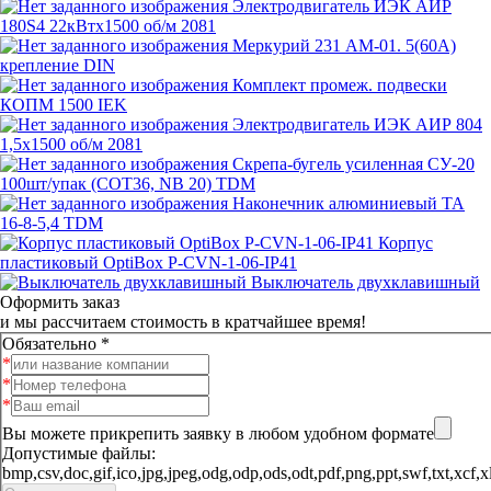
Электродвигатель ИЭК АИР
180S4 22кВтx1500 об/м 2081
Меркурий 231 АМ-01. 5(60А)
крепление DIN
Комплект промеж. подвески
КОПМ 1500 IEK
Электродвигатель ИЭК АИР 804
1,5x1500 об/м 2081
Скрепа-бугель усиленная СУ-20
100шт/упак (COT36, NB 20) TDM
Наконечник алюминиевый ТА
16-8-5,4 TDM
Корпус
пластиковый OptiBox P-CVN-1-06-IP41
Выключатель двухклавишный
Оформить заказ
и мы рассчитаем стоимость в кратчайшее время!
Обязательно *
Вы можете прикрепить заявку в любом удобном формате
Допустимые файлы:
bmp,csv,doc,gif,ico,jpg,jpeg,odg,odp,ods,odt,pdf,png,ppt,sw