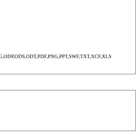
JPEG,ODG,ODP,ODS,ODT,PDF,PNG,PPT,SWF,TXT,XCF,XLS