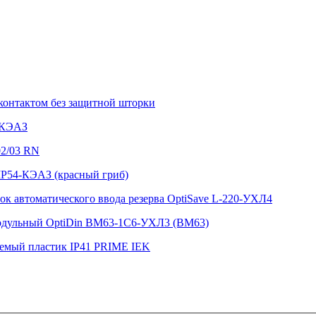
контактом без защитной шторки
-КЭАЗ
2/03 RN
P54-КЭАЗ (красный гриб)
ок автоматического ввода резерва OptiSave L-220-УХЛ4
одульный OptiDin BM63-1C6-УХЛ3 (ВМ63)
емый пластик IP41 PRIME IEK