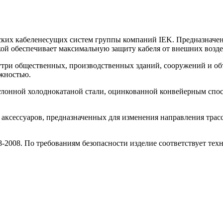
ских кабеленесущих систем группы компаний IEK. Предназначен
ой обеспечивает максимальную защиту кабеля от внешних возде
утри общественных, производственных зданий, сооружений и объ
ажностью.
улонной холоднокатаной стали, оцинкованной конвейерным спо
 аксессуаров, предназначенных для изменения направления трас
2008. По требованиям безопасности изделие соответствует тех