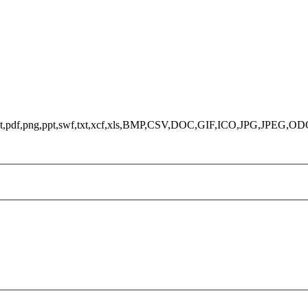
ds,odt,pdf,png,ppt,swf,txt,xcf,xls,BMP,CSV,DOC,GIF,ICO,JPG,