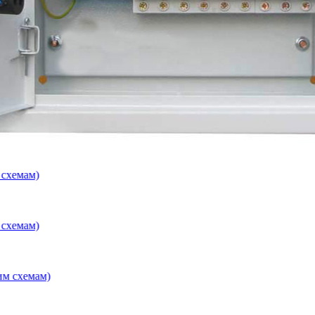
м)
м)
емам)