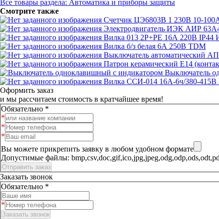
Все товары раздела: Автоматика и приборы защиты
Смотрите также
Счетчик ЦЭ6803В 1 230В 10-100А
Электродвигатель ИЭК АИР 63А4 
Вилка 013 2Р+РЕ 16А 220В IP44
Вилка б/з белая 6А 250В TDM
Выключатель автоматический А
Патрон керамический E14 (контак
Выключатель о
Вилка ССИ-014 16А-6ч/380-415
Оформить заказ
и мы рассчитаем стоимость в кратчайшее время!
Обязательно *
Вы можете прикрепить заявку в любом удобном формате
Допустимые файлы: bmp,csv,doc,gif,ico,jpg,jpeg,odg,odp,ods,
Заказать звонок
Обязательно *