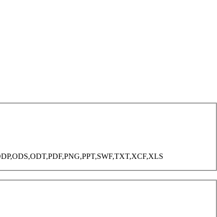
G,ODG,ODP,ODS,ODT,PDF,PNG,PPT,SWF,TXT,XCF,XLS