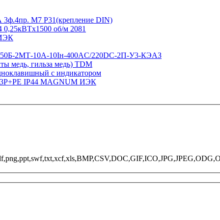
 3ф.4пр. М7 Р31(крепление DIN)
0,25кВТx1500 об/м 2081
 ИЭК
П50Б-2МТ-10А-10Iн-400AC/220DC-2П-У3-КЭАЗ
ты медь, гильза медь) TDM
дноклавишный с индикатором
В 3Р+РЕ IP44 MAGNUM ИЭК
odt,pdf,png,ppt,swf,txt,xcf,xls,BMP,CSV,DOC,GIF,ICO,JPG,JPE