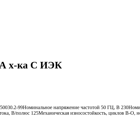
кА х-ка С ИЭК
 50030.2-99Номинальное напряжение частотой 50 ГЦ, В 230Ном
тока, В/полюс 125Механическая износостойкость, циклов В-О, 