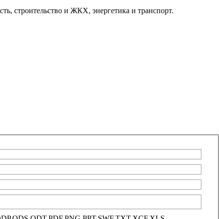
, строительство и ЖКХ, энергетика и транспорт.
G,ODG,ODP,ODS,ODT,PDF,PNG,PPT,SWF,TXT,XCF,XLS