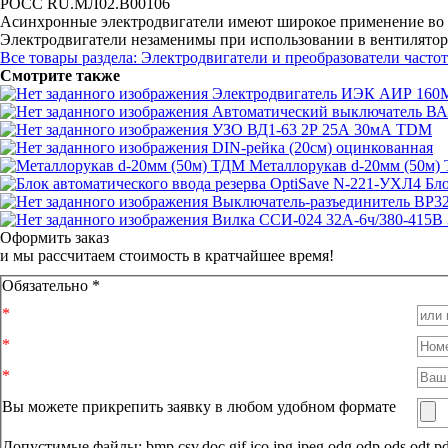
РОСС RU.МЛ02.B00106
Асинхронные электродвигатели имеют широкое применение во м
Электродвигатели незаменимы при использовании в вентилятора
Все товары раздела: Электродвигатели и преобразователи часто
Смотрите также
Электродвигатель ИЭК АИР 160М
Автоматический выключатель ВА
УЗО ВД1-63 2Р 25А 30мА TDM
DIN-рейка (20см) оцинкованная
Металлорукав d-20мм (50м)
Бло
Выключатель-разъединитель ВР
Вилка ССИ-024 32А-6ч/380-415
Оформить заказ
и мы рассчитаем стоимость в кратчайшее время!
Обязательно *
Вы можете прикрепить заявку в любом удобном формате
Допустимые файлы: bmp,csv,doc,gif,ico,jpg,jpeg,odg,odp,ods,