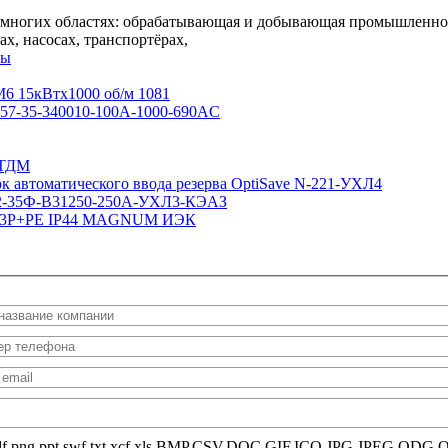
ногих областях: обрабатывающая и добывающая промышленность
х, насосах, транспортёрах,
ты
6 15кВтx1000 об/м 1081
57-35-340010-100А-1000-690AC
 ТДМ
к автоматического ввода резерва OptiSave N-221-УХЛ4
32-35Ф-В31250-250А-УХЛ3-КЭАЗ
В 3Р+РЕ IP44 MAGNUM ИЭК
odt,pdf,png,ppt,swf,txt,xcf,xls,BMP,CSV,DOC,GIF,ICO,JPG,JPE