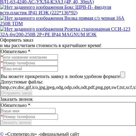
ВД1-63-4240-АС-УХЛ4-КЭАЗ (4P, 40, 30mA)
Бокс ЩРВ-П- 4модуля
встр.пластик IP41 ИЭК (222*136*92)
Вилка прямая с/з черная 16А
250В TDM
Розетка стационарная ССИ-123
32А-6ч/200-250В 2Р+РЕ IP44 MAGNUM ИЭК
Оформить заказ
и мы рассчитаем стоимость в кратчайшее время!
Обязательно *
Вы можете прикрепить заявку в любом удобном формате
Допустимые файлы:
bmp,csv,doc,gif,ico,jpg,jpeg,odg,odp,ods,odt,pdf,png,ppt,sw
Заказать звонок
Обязательно *
©
«Ccmenergo.ru» -официальный сайт