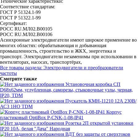
Технические характеристики:
Соответствие стандартам:
ГОСТ Р 51324.1-99
ГОСТ Р 51322.1-99
Сертификат:
РОСС RU.МЛ02.B00105
РОСС RU.МЛ02.B00106
Асинхронные электродвигатели имеют широкое применение во
многих областях: обрабатывающая и добывающая
промышленность, строительство и ЖКХ, энергетика и
транспорт. Электродвигатели незаменимы при использовании в
вентиляторах, насосах, транспортёрах,
Все товары раздела: Электродвигатели и преобразователи
частоты
Смотрите также
Установочная коробка СП
D68х62мм, углубленная, саморезы, стыковочные узлы, черная,
IP20, TDM
Пускатель КМН-11210 12А 230В/
АС3 1НО TDM
Корпус
пластиковый OptiBox P-CNK-1-08-IP41
Розетка 2П открытой установки
IP20 10А, белая "Дача" Народная
ВДТ без защиты от сверхтоков