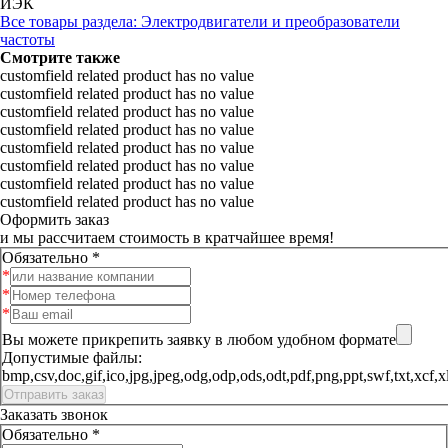
ИЭК
Все товары раздела: Электродвигатели и преобразователи
частоты
Смотрите также
customfield related product has no value
customfield related product has no value
customfield related product has no value
customfield related product has no value
customfield related product has no value
customfield related product has no value
customfield related product has no value
customfield related product has no value
Оформить заказ
и мы рассчитаем стоимость в кратчайшее время!
Обязательно *
Вы можете прикрепить заявку в любом удобном формате
Допустимые файлы:
bmp,csv,doc,gif,ico,jpg,jpeg,odg,odp,ods,odt,pdf,png,ppt,sw
Заказать звонок
Обязательно *