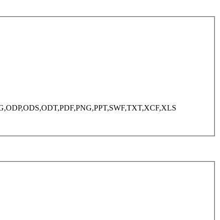
JPEG,ODG,ODP,ODS,ODT,PDF,PNG,PPT,SWF,TXT,XCF,XLS