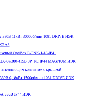
2 380В 11кВт 3000об/мин 1081 DRIVE ИЭК
-КЭАЗ
иковый OptiBox P-CNK-1-18-IP41
 32А-6ч/380-415В 3Р+РЕ IP44 MAGNUM ИЭК
c заземляющим контактом с крышкой
 380В 0,18кВт 1500об/мин 1081 DRIVE ИЭК
16А 380В IP44 ИЭК