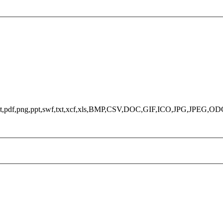
ds,odt,pdf,png,ppt,swf,txt,xcf,xls,BMP,CSV,DOC,GIF,ICO,JPG,