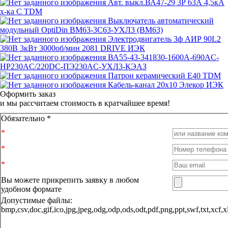
Авт. выкл.ВА47-29 3Р 63А 4,5кА
х-ка С TDM
Выключатель автоматический
модульный OptiDin BM63-3C63-УХЛ3 (ВМ63)
Электродвигатель 3ф АИР 90L2
380В 3кВт 3000об/мин 2081 DRIVE ИЭК
ВА55-43-341830-1600А-690AC-
НР230AC/220DC-ПЭ230AC-УХЛ3-КЭАЗ
Патрон керамический E40 TDM
Кабель-канал 20x10 Элекор ИЭК
Оформить заказ
и мы рассчитаем стоимость в кратчайшее время!
Обязательно *
Вы можете прикрепить заявку в любом
удобном формате
Допустимые файлы:
bmp,csv,doc,gif,ico,jpg,jpeg,odg,odp,ods,odt,pdf,png,ppt,sw