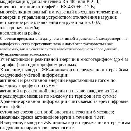
модификации; дополнительно RS-485 или PLC-I;
внешнее питание интерфейса RS-485 +6...12 В;
многофункциональный импульсный выход для телеметрии,
поверки и управления устройством отключения нагрузки;
встроенное реле отключения нагрузки на ток 60А;
электроная пломба;
крепление на рейку.
Счетчики предназначены для учета активной и реактивной электроэнергии в
однофазных сетях переменного тока и могут эксплуатироваться как
автономно, так и в составе систем автоматизированного сбора данных.
Функциональные возможности:
Учёт активной и реактивной энергии в многотарифном (до 4-м
тарифов) или однотарифном режимах.
Хранение, вывод на ЖК-индикатор и передача по интерфейсам
следующей учётной информации:
активной и реактивной энергии нарастающим итогом по
каждому тарифу и по сумме;
активной и реактивной энергии на начало каждого из 12-и
предыдущих месяцев по каждому из тарифов и по сумме;
Хранение архивной информации считываемой через цифровые
интерфейсы:
суточных срезов активной энергии в течении 6 месяцев;
месячных срезов активной энергии в течении 4 лет;
Измерение, вывод на ЖК-индикатор и передача по интерфейсам
следующих параметров электросети: