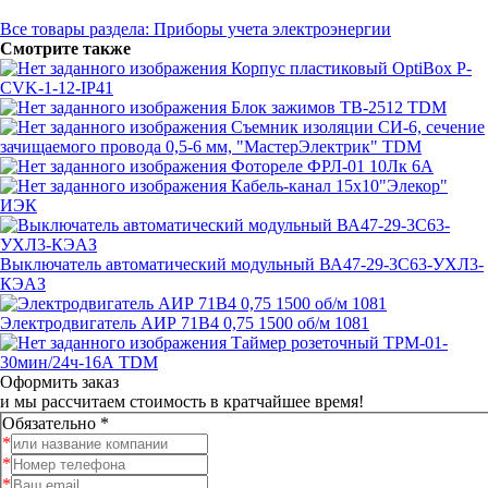
Все товары раздела: Приборы учета электроэнергии
Смотрите также
Корпус пластиковый OptiBox P-
CVK-1-12-IP41
Блок зажимов ТВ-2512 TDM
Съемник изоляции СИ-6, сечение
зачищаемого провода 0,5-6 мм, "МастерЭлектрик" TDM
Фотореле ФРЛ-01 10Лк 6А
Кабель-канал 15x10"Элекор"
ИЭК
Выключатель автоматический модульный ВА47-29-3C63-УХЛ3-
КЭАЗ
Электродвигатель АИР 71В4 0,75 1500 об/м 1081
Таймер розеточный ТРМ-01-
30мин/24ч-16А TDM
Оформить заказ
и мы рассчитаем стоимость в кратчайшее время!
Обязательно *