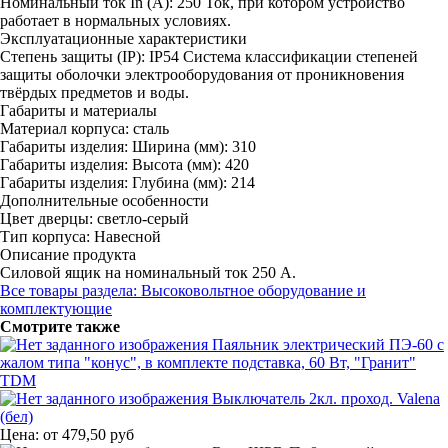
Номинальный ток In (А):
250
Ток, при котором устройство
работает в нормальных условиях.
Эксплуатационные характеристики
Степень защиты (IP):
IP54
Система классификации степеней
защиты оболочки электрооборудования от проникновения
твёрдых предметов и воды.
Габариты и материалы
Материал корпуса:
сталь
Габариты изделия: Ширина (мм):
310
Габариты изделия: Высота (мм):
420
Габариты изделия: Глубина (мм):
214
Дополнительные особенности
Цвет дверцы:
светло-серый
Тип корпуса:
Навесной
Описание продукта
Силовой ящик на номинальный ток 250 А.
Все товары раздела: Высоковольтное оборудование и
комплектующие
Смотрите также
Паяльник электрический ПЭ-60 с
жалом типа "конус", в комплекте подставка, 60 Вт, "Гранит"
TDM
Выключатель 2кл. проход. Valena
(бел)
Цена:
от
479,50 руб