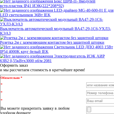
Бокс ЩРВ-П- 8модулей
встр.пластик IP41 ИЭК(222*208*92)
LED-драйвер MG-40-600-01 E для
LED светильников 36Вт IEK
Выключатель автоматический модульный ВА47-29-1C6-УХЛ3-
КЭАЗ
Розетка 2м c заземляющим контактом без защитной шторки
Светильник LED ДПО 4003 15Вт
IP54 4000K круг белый IEK
Электродвигатель ИЭК АИР
63В2 0,55кВтx3000 об/м 2081
Оформить заказ
и мы рассчитаем стоимость в кратчайшее время!
Обязательно *
Вы можете прикрепить заявку в любом
удобном формате