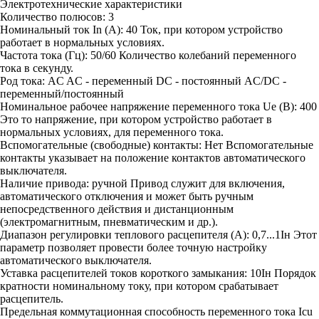
Электротехнические характеристики
Количество полюсов:
3
Номинальный ток In (А):
40
Ток, при котором устройство
работает в нормальных условиях.
Частота тока (Гц):
50/60
Количество колебаний переменного
тока в секунду.
Род тока:
AC
AC - переменный DC - постоянный AC/DC -
переменный/постоянный
Номинальное рабочее напряжение переменного тока Ue (В):
400
Это то напряжение, при котором устройство работает в
нормальных условиях, для переменного тока.
Вспомогательные (свободные) контакты:
Нет
Вспомогательные
контакты указывает на положение контактов автоматического
выключателя.
Наличие привода:
ручной
Привод служит для включения,
автоматического отключения и может быть ручным
непосредственного действия и дистанционным
(электромагнитным, пневматическим и др.).
Диапазон регулировки теплового расцепителя (А):
0,7...1Iн
Этот
параметр позволяет провести более точную настройку
автоматического выключателя.
Уставка расцепителей токов короткого замыкания:
10Iн
Порядок
кратности номинальному току, при котором срабатывает
расцепитель.
Предельная коммутационная способность переменного тока Icu