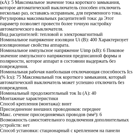
(кА):
5
Максимальное значение тока короткого замыкания,
которое автоматический выключатель способен отключить
несколько раз, оставаясь исправным, для переменного тока.
Регулировка максимальных расцепителей тока:
да
Этот
параметр позволяет провести более точную настройку
автоматического выключателя.
Вид расцепителей:
тепловой и электромагнитный
Номинальное напряжение изоляции Ui (В):
400
Характеризует
изоляционные свойства аппарата.
Номинальное импульсное напряжение Uimp (кВ):
6
Пиковое
значение импульсного напряжения предписанной формы и
полярности, которое аппарат в состоянии выдержать без
повреждения.
Номинальная рабочая наибольшая отключающая способность Ics
(% Icu):
75
Максимальный ток короткого замыкания, который
автоматический выключатель может успешно отключить без
повреждения.
Номинальный продолжительный ток Iu (А):
40
Монтажные характеристики
Способ крепления (монтажа):
винт
Присоединение внешних проводников:
переднее
Макс. сечение присоединяемых проводов (мм²):
6
Возможность самостоятельного подключения дополнительных
устройств:
нет
Способ установки:
стационарный с креплением на панели