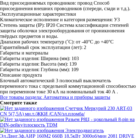
Вид присоединяемых проводников:
провод
Способ
присоединения внешних проводников (спереди, сзади и т.д.).
Эксплуатационные характеристики
Климатическое исполнение и категория размещения:
У3
Степень защиты (IP):
IP20
Система классификации степеней
защиты оболочки электрооборудования от проникновения
твёрдых предметов и воды.
Диапазон рабочих температур (˚С):
от -40°С до +40°С
Гарантийный срок эксплуатации (лет):
2
Габариты и материалы
Габариты изделия: Ширина (мм):
103
Габариты изделия: Высота (мм):
139
Габариты изделия: Глубина (мм):
109
Описание продукта
Блочный автоматический 3 полюсный выключатель
переменного тока с предельной коммутационной способностью
при переменном токе 30 кА на номинальный ток 40 А .
Все товары раздела: Автоматика и приборы защиты
Смотрите также
Счетчик Меркурий 230 ART-03
CN 5(7,5А) мн.т./ЖКИ /CAN/эл.пломба/
Разьем Р8Ц - цокольный 8-pin на
DIN-рейку/плоскость TDM
Электродвигатель
Эл.Двиг.3ф.АИР 160M2 660В 18,5кВт 3000об/мин 2081 DRIVE