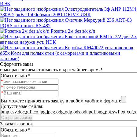
ИЭК
Электродвигатель 3ф АИР 112M4
380В 5,5кВт 1500об/мин 2081 DRIVE ИЭК
Счетчик Меркурий 236 АRТ-03
PQRS оптопорт, RS-485
Розетка 2м без з/к о/п
Бокс с крышкой КМПн 2/2 для 2-х
авт.выкл.наружн.уст. ИЭК
Коробка КМ40022 установочная
d65х46мм для полых стен (с саморезами и пластиковыми
лапками)
Оформить заказ
и мы рассчитаем стоимость в кратчайшее время!
Обязательно *
Вы можете прикрепить заявку в любом удобном формате
Допустимые файлы:
bmp,csv,doc,gif,ico,jpg,jpeg,odg,odp,ods,odt,pdf,png,ppt,sw
Заказать звонок
Обязательно *