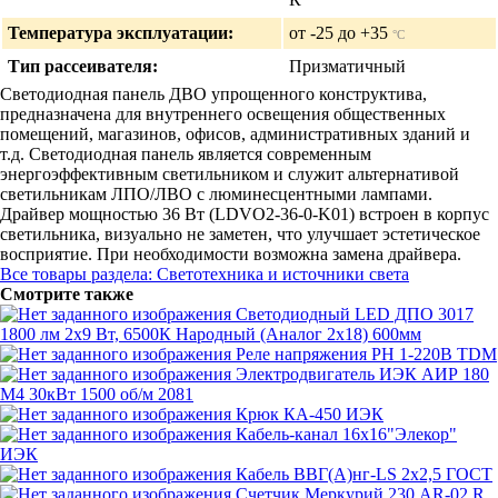
Температура эксплуатации:
от -25 до +35
°C
Тип рассеивателя:
Призматичный
Светодиодная панель ДВО упрощенного конструктива,
предназначена для внутреннего освещения общественных
помещений, магазинов, офисов, административных зданий и
т.д. Светодиодная панель является современным
энергоэффективным светильником и служит альтернативой
светильникам ЛПО/ЛВО с люминесцентными лампами.
Драйвер мощностью 36 Вт (LDVO2-36-0-K01) встроен в корпус
светильника, визуально не заметен, что улучшает эстетическое
восприятие. При необходимости возможна замена драйвера.
Все товары раздела: Светотехника и источники света
Смотрите также
Светодиодный LED ДПО 3017
1800 лм 2х9 Вт, 6500К Народный (Аналог 2x18) 600мм
Реле напряжения РН 1-220В TDM
Электродвигатель ИЭК АИР 180
М4 30кВт 1500 об/м 2081
Крюк КА-450 ИЭК
Кабель-канал 16x16"Элекор"
ИЭК
Кабель ВВГ(А)нг-LS 2x2,5 ГОСТ
Счетчик Меркурий 230 AR-02 R