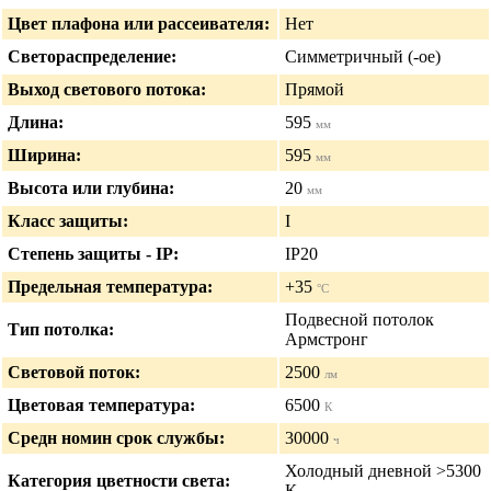
Цвет плафона или рассеивателя:
Нет
Светораспределение:
Симметричный (-ое)
Выход светового потока:
Прямой
Длина:
595
мм
Ширина:
595
мм
Высота или глубина:
20
мм
Класс защиты:
I
Степень защиты - IP:
IP20
Предельная температура:
+35
°C
Подвесной потолок
Тип потолка:
Армстронг
Световой поток:
2500
лм
Цветовая температура:
6500
К
Средн номин срок службы:
30000
ч
Холодный дневной >5300
Категория цветности света:
К